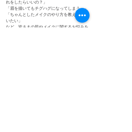
れをしたらいいの？」
「眉を描いてもチグハグになってしまう…」
「ちゃんとしたメイクのやり方を教えてもら
いたい」
など、皆さまの肌やメイクに関するお悩みを
スッキリ解決いたします。
ご予約はこちらをクリック
続きを読む >>
このイベントをシェア
​利用規約
Do Not Sell My Personal Information