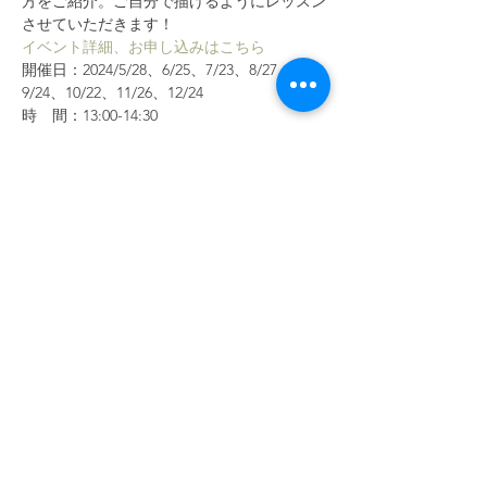
方をご紹介。ご自分で描けるようにレッスン
させていただきます！
イベント詳細、お申し込みはこちら
開催日：2024/5/28、6/25、7/23、8/27、
9/24、10/22、11/26、12/24
時　間：13:00-14:30
場　所：ヨークカルチャーセンター大船
　　　　神奈川県鎌倉市大船6-1-1　イトー
ヨーカドー1階
続きを読む >>
このイベントをシェア
​利用規約