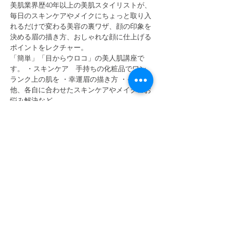
美肌業界歴40年以上の美肌スタイリストが、
毎日のスキンケアやメイクにちょっと取り入
れるだけで変わる美容の裏ワザ、顔の印象を
決める眉の描き方、おしゃれな顔に仕上げる
ポイントをレクチャー。
「簡単」「目からウロコ」の美人肌講座で
す。 ・スキンケア　手持ちの化粧品でワン
ランク上の肌を ・幸運眉の描き方 ・その
他、各自に合わせたスキンケアやメイクのお
悩み解決など
イベント詳細、お申し込みはこちら
開催日：4月16日（火）第3火曜日
時　間：12:30-14:00
場　所：よみうりカルチャー錦糸町センター
続きを読む >>
このイベントをシェア