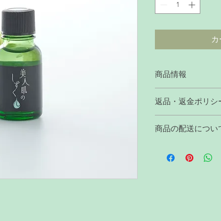
カ
商品情報
商品の詳細を入力し
返品・返金ポリシ
明に加え、商品の特
しましょう。
返品・返金規約を入
商品の配送につい
だけなかった場合の
ましょう。規約の内
配送地域、料金、所
頼を獲得し、安心し
する情報を入力して
とで、お客様の信頼
ただけます。