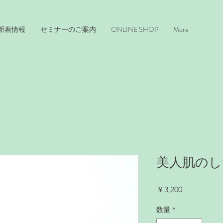
新着情報
セミナーのご案内
ONLINE SHOP
More
美人肌のしず
価
￥3,200
格
数量
*